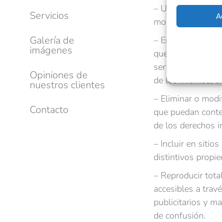
– Utilizar el siti
Servicios
A
moral, las buenas
Galería de
– Emplear cualqui
imágenes
que puedan provoc
servicios y conte
Opiniones de
de los mismos; o 
nuestros clientes
– Eliminar o modi
Contacto
que puedan conten
de los derechos i
– Incluir en siti
distintivos prop
– Reproducir tota
accesibles a trav
publicitarios y 
de confusión.