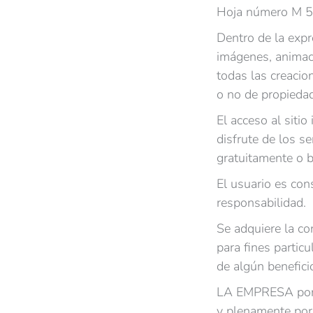
Hoja número M 55
Dentro de la expre
imágenes, animaci
todas las creacio
o no de propiedad
El acceso al siti
disfrute de los 
gratuitamente o b
El usuario es cons
responsabilidad.
Se adquiere la co
para fines partic
de algún beneficio
LA EMPRESA pone 
y plenamente por 