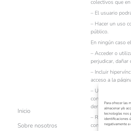
colectivos que e
– El usuario podr
– Hacer un uso co
público.
En ningún caso el
– Acceder o utiliz
perjudicar, dañar
– Incluir hiperví
acceso a la págin
– Utilizar los ser
condiciones parti
Para ofrecer las 
derechos del rest
almacenar y/o acc
Inicio
tecnologías nos 
– Realizar cualqui
identificaciones 
Sobre nosotros
contenidos ofreci
negativamente a c