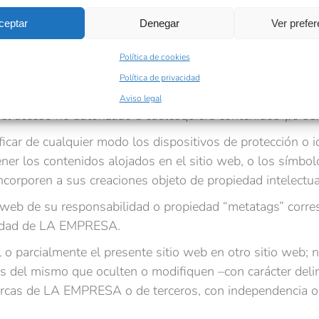
o web como vía de acceso a Internet para la comisión de acci
ceptar
Denegar
Ver prefe
 costumbres y el orden público.
er tipo de virus informático, código, software, programa 
Política de cookies
ar daños o alteraciones no autorizadas de los contenido
Política de privacidad
nidos prestados en el sitio web o en los sistemas de info
Aviso legal
el acceso no autorizado a cualesquiera contenidos y/o serv
ficar de cualquier modo los dispositivos de protección o 
er los contenidos alojados en el sitio web, o los símbo
ncorporen a sus creaciones objeto de propiedad intelectual
os web de su responsabilidad o propiedad “metatags” cor
iedad de LA EMPRESA.
l o parcialmente el presente sitio web en otro sitio web; n
és del mismo que oculten o modifiquen –con carácter delim
marcas de LA EMPRESA o de terceros, con independencia 