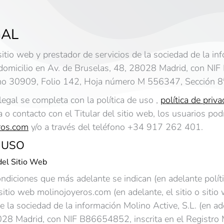
GAL
 sitio web y prestador de servicios de la sociedad de la i
omicilio en Av. de Bruselas, 48, 28028 Madrid, con NIF 
mo 30909, Folio 142, Hoja número M 556347, Sección 8ª
legal se completa con la política de uso ,
política de priva
a o contacto con el Titular del sitio web, los usuarios po
ros.com
y/o a través del teléfono +34 917 262 401.
 USO
del Sitio Web
ndiciones que más adelante se indican (en adelante políti
itio web molinojoyeros.com (en adelante, el sitio o sitio 
de la sociedad de la información Molino Active, S.L. (en 
028 Madrid, con NIF B86654852, inscrita en el Registro 