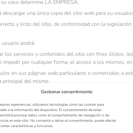
n su caso determine LA EMPRESA.
á descargar una única copia del sitio web para su visualiz
rrecto y lícito del sitio, de conformidad con la legislació
 usuario podrá:
ar los servicios y contenidos del sitio con fines ilícitos,
 o impedir por cualquier forma, el acceso a los mismos, 
nculos en sus páginas web particulares o comerciales a est
a principal del mismo.
vicios y contenidos ofrecidos a través del sitio de forma c
Gestionar consentimiento
culares que regulen el uso de un determinado servicio y/o
mejores experiencias, utilizamos tecnologías como las cookies para
o de usuarios.
eder a la información del dispositivo. El consentimiento de estas
permitirá procesar datos como el comportamiento de navegación o las
er acción que impida o dificulte el acceso al sitio por los
únicas en este sitio. No consentir o retirar el consentimiento, puede afectar
dos por LA EMPRESA o por terceros a través del sitio we
iertas características y funciones.