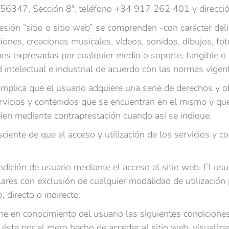
6347, Sección 8ª, teléfono +34 917 262 401 y direcció
sión “sitio o sitio web” se comprenden -con carácter delim
ones, creaciones musicales, vídeos, sonidos, dibujos, foto
nes expresadas por cualquier medio o soporte, tangible o
 intelectual e industrial de acuerdo con las normas vigent
o implica que el usuario adquiere una serie de derechos y 
servicios y contenidos que se encuentran en el mismo y 
ien mediante contraprestación cuando así se indique.
ciente de que el acceso y utilización de los servicios y co
ndición de usuario mediante el acceso al sitio web. El usu
ulares con exclusión de cualquier modalidad de utilizació
, directo o indirecto.
en conocimiento del usuario las siguientes condiciones
éste por el mero hecho de acceder al sitio web, visualizar 