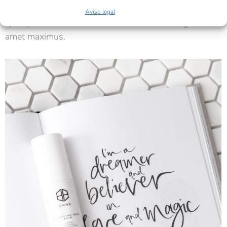
Web design
Por
admin
15/03/2020
Aviso legal
Quisque malesuada – in sem at lorem numa glavrida
amet maximus.